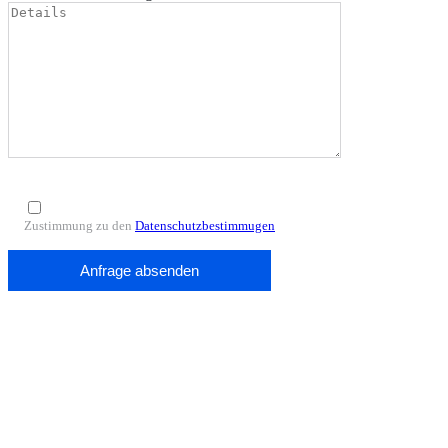
Zustimmung zu den
Datenschutzbestimmugen
ARTHUR ZERO Let's make what the future brings!
Wegweisend für die Mobilität von morgen: Emissionsfrei, leise,
skalierbar für saubere Städte mit einer ganzheitlichen Systemlösung.